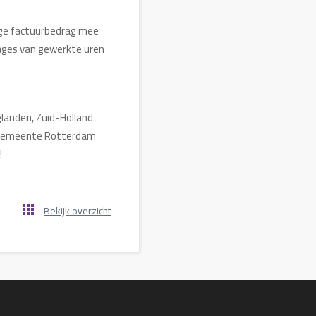
dige factuurbedrag mee
tages van gewerkte uren
landen, Zuid-Holland
 gemeente Rotterdam
!
Bekijk overzicht