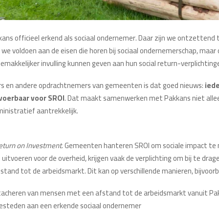
kkans officieel erkend als sociaal ondernemer. Daar zijn we ontzettend 
 we voldoen aan de eisen die horen bij sociaal ondernemerschap, maar
makkelijker invulling kunnen geven aan hun social return-verplichtinge
rs en andere opdrachtnemers van gemeenten is dat goed nieuws:
iede
pvoerbaar voor SROI
. Dat maakt samenwerken met Pakkans niet alle
nistratief aantrekkelijk.
Return on Investment
. Gemeenten hanteren SROI om sociale impact te
 uitvoeren voor de overheid, krijgen vaak de verplichting om bij te dr
and tot de arbeidsmarkt. Dit kan op verschillende manieren, bijvoorb
acheren van mensen met een afstand tot de arbeidsmarkt vanuit Pa
besteden aan een erkende sociaal ondernemer