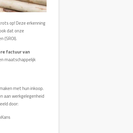
trots op! Deze erkenning
 ook dat onze
n (SROI).
re factuur van
en maatschappelijk
 maken met hun inkoop.
agen aan werkgelegenheid
eeld door:
kKans