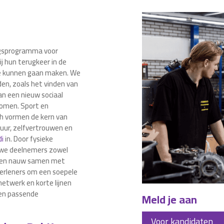
ingsprogramma voor
 hun terugkeer in de
 te kunnen gaan maken. We
den, zoals het vinden van
n een nieuw sociaal
komen. Sport en
h vormen de kern van
uur, zelfvertrouwen en
di
in. Door fysieke
n we deelnemers zowel
rken nauw samen met
erleners om een soepele
netwerk en korte lijnen
 en passende
Meld je aan
Voor kandidaten