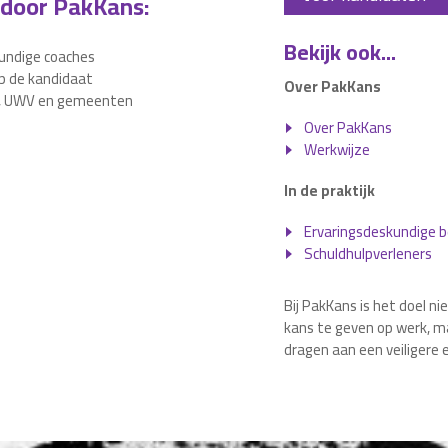
 door PakKans:
Bekijk ook...
kundige coaches
 de kandidaat
Over PakKans
g, UWV en gemeenten
Over PakKans
Werkwijze
In de praktijk
Ervaringsdeskundige b
Schuldhulpverleners
Bij PakKans is het doel ni
kans te geven op werk, ma
dragen aan een veiligere 