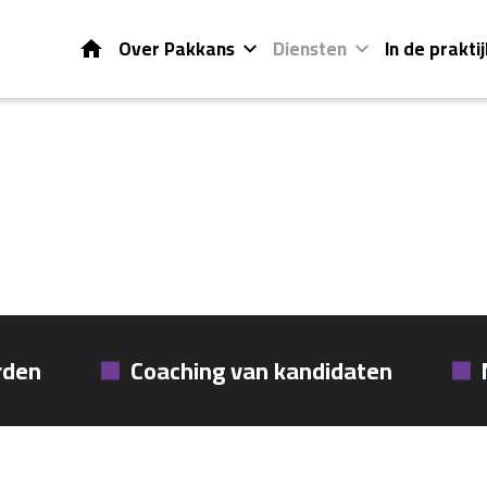
Home
Over Pakkans
Diensten
In de praktij
rden
Coaching van kandidaten