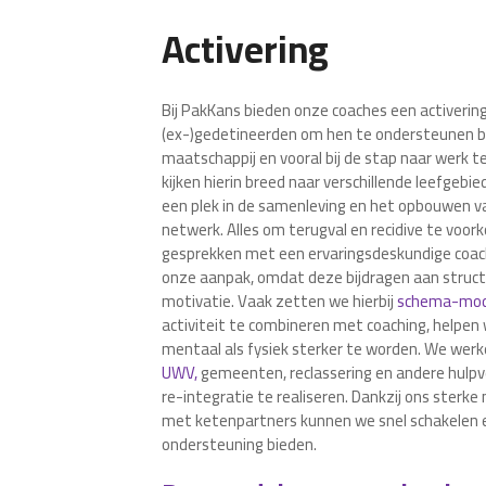
Activering
Bij PakKans bieden onze coaches een activer
(ex-)gedetineerden om hen te ondersteunen bij
maatschappij en vooral bij de stap naar werk
kijken hierin breed naar verschillende leefgebie
een plek in de samenleving en het opbouwen va
netwerk. Alles om terugval en recidive te voor
gesprekken met een ervaringsdeskundige coac
onze aanpak, omdat deze bijdragen aan struct
motivatie. Vaak zetten we hierbij
schema-mo
activiteit te combineren met coaching, helpe
mentaal als fysiek sterker te worden. We we
UWV,
gemeenten, reclassering en andere hulpv
re-integratie te realiseren. Dankzij ons sterke 
met ketenpartners kunnen we snel schakelen
ondersteuning bieden.